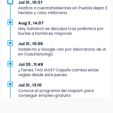
Jul 31 , 10:37
19:33
Asaltos a cuentahabientes en Puebla dejan 3
Hallan sin vida a mujer y sus dos hijos en
heridos y robo millonario
vivienda de Huauchinango
Aug 2 , 14:07
19:27
Nay Salvatori se disculpa tras polémica por
Identifican a dos hermanos asesinados cerca
burlas a hombres mayores
de la Central de Abastos de Huixcolotla
Jul 31 , 10:05
19:22
Gobierno y Google van por laboratorio de IA
Supervisa rectora Lilia Cedillo proceso de
en Cuautlancingo
inscripción del nivel superior
Jul 30 , 11:49
19:09
¿Tienes TAG IAVE? Capufe cambia estas
Checo y Cadillac, en blanco antes del parón
reglas desde este jueves
19:00
Jul 31 , 13:10
SSP pagará 63 millones por mantenimiento a
Conoce el programa del Inapam para
cámaras y luminaria del Periférico
conseguir empleo gratuito
18:14
Aug 1 , 14:34
Remesas en Puebla incrementan 3.9% en
Abrirán lugares en la Rosario Castellanos a