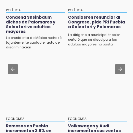
escala 22 nacional
15:53
POLÍTICA
POLÍTICA
Examen de control UNAM 2026 se aplicará
Jul 30 , 12:01
Condena Sheinbaum
Consideren renunciar al
en 4 sedes en agosto
dichos de Palomares y
Congreso, pide PRI Puebla
¿Estudias en una escuela militarizada? Esto
Salvatori vs adultos
a Salvatori y Palomares
debes hacer tras la orden de la SEP
mayores
15:43
La dirigencia municipal tricolor
La presidenta de México rechazó
señaló que su disculpa a los
Omar Muñoz pide responsabilidad a
Jul 30 , 14:45
tajantemente cualquier acto de
adultos mayores no basta
diputadas en sus declaraciones públicas
discriminación
Concacaf rechaza plan de la FIFA para
vender participación de sus torneos
15:22
Tehuacán: Buscan devolver 10 mil placas y
Jul 30 , 13:40
licencias retenidas durante 15 años
Artistas de Izúcar podrán solicitar apoyos de
hasta 70 mil pesos con Equiparte
15:13
Fuga de agua cumple casi un mes sin ser
atendida en San Andrés Cholula
15:13
Armenta confirma apertura de siete nuevas
Casas Carmen Serdán
ECONOMÍA
ECONOMÍA
Remesas en Puebla
Volkswagen y Audi
incrementan 3.9% en
incrementan sus ventas
15:12