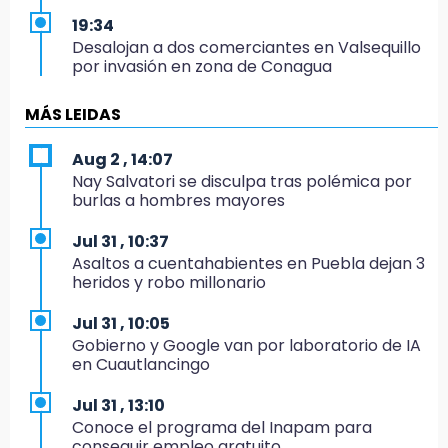
19:34
Desalojan a dos comerciantes en Valsequillo
por invasión en zona de Conagua
19:18
MÁS LEIDAS
Bancada morenista, sin estrategia para
meter a Puebla en Ley de Egresos 2027
Aug 2 , 14:07
Nay Salvatori se disculpa tras polémica por
18:54
burlas a hombres mayores
Gobierno rehabilitará el drenaje del Hospital
de Especialidades del Issstep
Jul 31 , 10:37
Asaltos a cuentahabientes en Puebla dejan 3
18:49
heridos y robo millonario
Sujeto asalta banco en Plaza Dorada tras
amenazar con supuesto explosivo
Jul 31 , 10:05
Gobierno y Google van por laboratorio de IA
18:43
en Cuautlancingo
Renuncia Norman Campos, responsable de
ciclovías de Chedraui
Jul 31 , 13:10
Conoce el programa del Inapam para
18:13
conseguir empleo gratuito