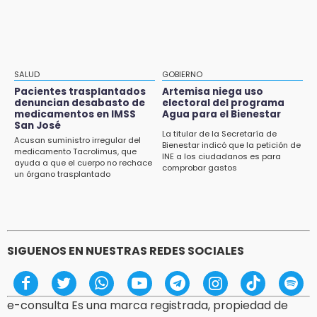
actividades
15:01
Gobierno de Puebla respaldará Concejo
Municipal de Acatlán si avala Congreso
SALUD
GOBIERNO
Pacientes trasplantados
Artemisa niega uso
14:56
denuncian desabasto de
electoral del programa
Regístrate a la clase gratuita de ballet con
medicamentos en IMSS
Agua para el Bienestar
San José
Elisa Carrillo en Puebla
La titular de la Secretaría de
Acusan suministro irregular del
Bienestar indicó que la petición de
medicamento Tacrolimus, que
14:43
INE a los ciudadanos es para
ayuda a que el cuerpo no rechace
comprobar gastos
Conductor de Atencingo resulta lesionado al
un órgano trasplantado
volcar en libramiento de Tepeojuma
14:40
Tres incendios movilizan a Bomberos y
Protección Civil en menos de 24 horas
SIGUENOS EN NUESTRAS REDES SOCIALES
e-consulta Es una marca registrada, propiedad de