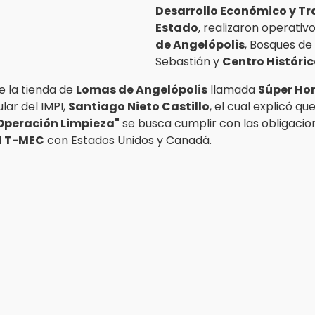
Desarrollo Económico y Tr
Estado
, realizaron operativ
de Angelópolis
, Bosques de
Sebastián y
Centro Históri
e la tienda de
Lomas de Angelópolis
llamada
Súper Ho
ular del IMPI,
Santiago Nieto Castillo
, el cual explicó qu
Operación Limpieza"
se busca cumplir con las obligacio
l
T-MEC
con Estados Unidos y Canadá.