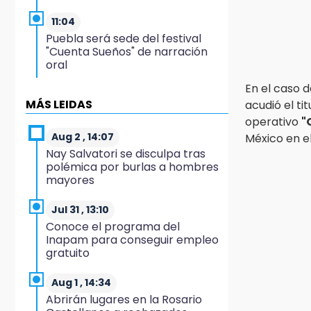
11:04
Puebla será sede del festival
"Cuenta Sueños" de narración
oral
En el caso d
10:51
MÁS LEIDAS
acudió el tit
México Canta: Puebla queda
operativo
"
fuera pese a lograr 470
registros
Aug 2 , 14:07
México en e
Nay Salvatori se disculpa tras
polémica por burlas a hombres
10:38
mayores
Muestra Estatal PECDA 2026
reúne 42 proyectos artísticos
en Puebla
Jul 31 , 13:10
Conoce el programa del
Inapam para conseguir empleo
9:43
gratuito
Pericos de Puebla cierran con
derrota y van por Campeche
Aug 1 , 14:34
Abrirán lugares en la Rosario
9:21