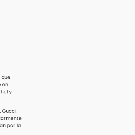
 que
e en
ohol y
, Gucci,
ularmente
n por la