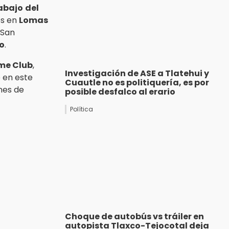
abajo
del
os en
Lomas
 San
co
.
me Club
,
Investigación de ASE a Tlatehui y
e en este
Cuautle no es politiquería, es por
nes de
posible desfalco al erario
Política
Choque de autobús vs tráiler en
autopista Tlaxco-Tejocotal deja