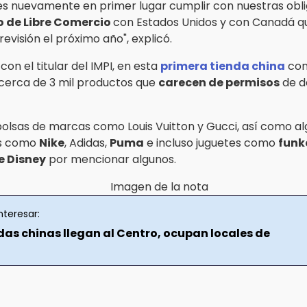
o es nuevamente en primer lugar cumplir con nuestras obl
 de Libre Comercio
con Estados Unidos y con Canadá q
evisión el próximo año", explicó.
on el titular del IMPI, en esta
primera tienda china
con
, cerca de 3 mil productos que
carecen de permisos
de d
 bolsas de marcas como Louis Vuitton y Gucci, así como a
s como
Nike
, Adidas,
Puma
e incluso juguetes como
funk
e Disney
por mencionar algunos.
nteresar:
das chinas llegan al Centro, ocupan locales de