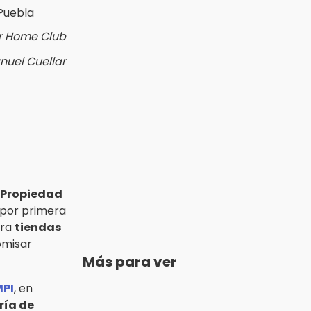
r Home Club
nuel Cuellar
a Propiedad
por primera
tra
tiendas
omisar
Más para ver
MPI
, en
ría de