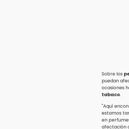
supuesto explosivo
18:43
Renuncia Norman Campos,
responsable de ciclovías de
Chedraui
18:13
Pacientes trasplantados
denuncian desabasto de
medicamentos en IMSS San
José
Sobre los
pe
puedan afec
17:45
ocasiones 
Procede obra del FAISPIAM en
Zapotitlán Salinas tras conflicto
tabaco
.
por predio
"Aquí enco
17:21
estamos ta
Prevalece trabajo infantil en
en perfume
Tehuacán, cruceros los más
afectación a