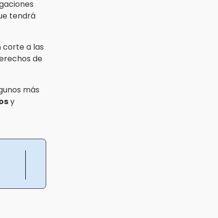
igaciones
ue tendrá
 corte a las
erechos de
lgunos más
os
y