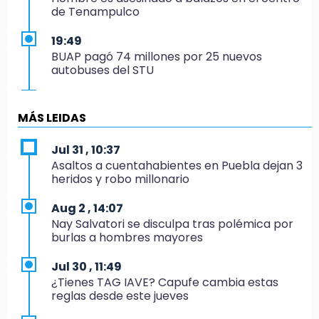
de Tenampulco
19:49
BUAP pagó 74 millones por 25 nuevos
autobuses del STU
19:33
Hallan sin vida a mujer y sus dos hijos en
MÁS LEIDAS
vivienda de Huauchinango
Jul 31 , 10:37
19:27
Asaltos a cuentahabientes en Puebla dejan 3
Identifican a dos hermanos asesinados cerca
heridos y robo millonario
de la Central de Abastos de Huixcolotla
Aug 2 , 14:07
19:22
Nay Salvatori se disculpa tras polémica por
Supervisa rectora Lilia Cedillo proceso de
burlas a hombres mayores
inscripción del nivel superior
Jul 30 , 11:49
19:09
¿Tienes TAG IAVE? Capufe cambia estas
Checo y Cadillac, en blanco antes del parón
reglas desde este jueves