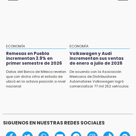
hasta 70 mil pesos con Equiparte
15:13
Armenta confirma apertura de siete nuevas
Casas Carmen Serdán
15:12
Puebla vibrará con una noche de fútbol,
béisbol y basquetbol
ECONOMÍA
ECONOMÍA
Remesas en Puebla
Volkswagen y Audi
incrementan 3.9% en
incrementan sus ventas
14:54
primer semestre de 2026
de enero a julio de 2026
Padres denuncian presunto hallazgo de
droga en telesecundaria de Chicontla
Datos del Banco de México revelan
De acuerdo con la Asociación
que con dicha cifra el estado de
Mexicana de Distribuidores
ubicó en la octava posición a nivel
Automotores Volkswagen logró
14:38
nacional
comercializar 77 mil 252 vehículos
ASF exige aclarar recursos por casi 10
millones al gobierno de Izúcar
SIGUENOS EN NUESTRAS REDES SOCIALES