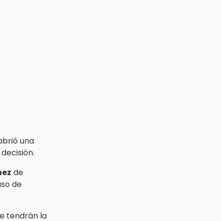
brió una
decisión.
hez
de
uso de
ue tendrán la