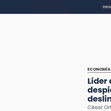
Inici
ECONOMÍA
Líder 
despi
desli
César Ort