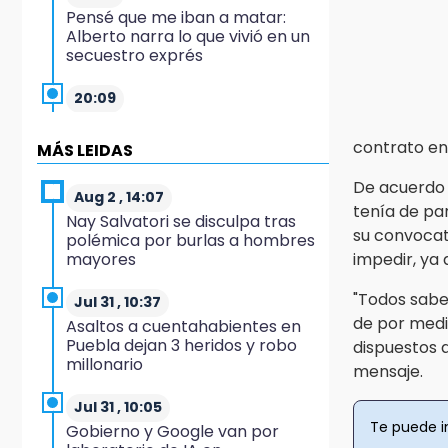
Pensé que me iban a matar:
Alberto narra lo que vivió en un
secuestro exprés
20:09
Black Tiger IV hará su
presentación en la Arena
contrato e
MÁS LEIDAS
Puebla
De acuerdo 
Aug 2 , 14:07
19:54
tenía de par
Nay Salvatori se disculpa tras
Investigación de ASE a Tlatehui
su convocat
polémica por burlas a hombres
y Cuautle no es politiquería, es
mayores
impedir, ya 
por posible desfalco al erario
"Todos sab
Jul 31 , 10:37
19:45
de por medi
Asaltos a cuentahabientes en
Estado invertirá en unidades
Puebla dejan 3 heridos y robo
dispuestos a
médicas del IMSS-Bienestar y el
millonario
SEDIF
mensaje.
Jul 31 , 10:05
19:35
Te puede i
Gobierno y Google van por
De la Vega niega venta de