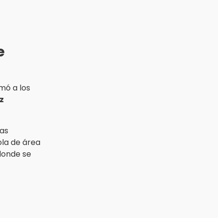
e
rmó a los
z
nas
ola de área
donde se