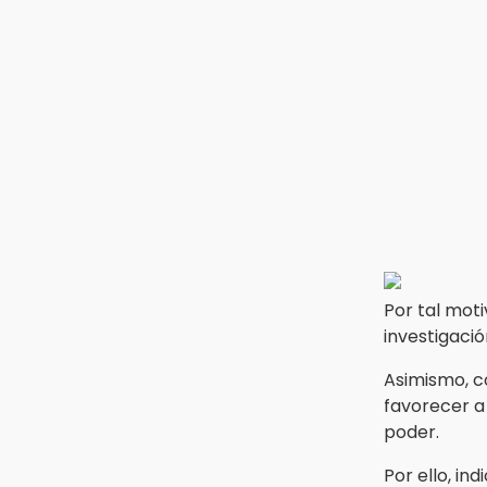
Roban bicicleta en menos de un
minuto en plaza de Libres
15:26
Grupo armado asalta gasera en
San Andrés Cholula
15:21
Texmelucan contará con más
de 500 cámaras de
videovigilancia
15:08
Huitzilan de Serdán espera
Por tal moti
hasta 30 mil visitantes en feria
investigació
15:07
Asimismo, c
Rastro de Atlixco descarta
favorecer a
clembuterol y alerta por
poder.
mataderos clandestinos
Por ello, in
15:03