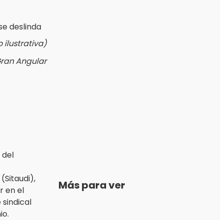
ilustrativa)
Gran Angular
 del
(Sitaudi),
Más para ver
ir en el
sindical
io.