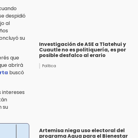
 cuando
se despidió
o al
años
oncluyó su
Investigación de ASE a Tlatehui y
Cuautle no es politiquería, es por
posible desfalco al erario
erés que
que abrirá
Política
rta
buscó
 intereses
tán
 su
Artemisa niega uso electoral del
programa Agua para el Bienestar