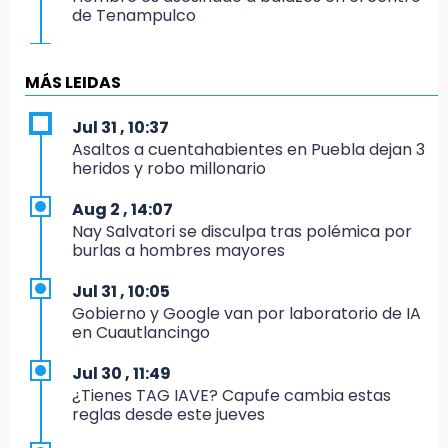
de Tenampulco
19:49
BUAP pagó 74 millones por 25 nuevos
MÁS LEIDAS
autobuses del STU
Jul 31 , 10:37
19:33
Asaltos a cuentahabientes en Puebla dejan 3
Hallan sin vida a mujer y sus dos hijos en
heridos y robo millonario
vivienda de Huauchinango
Aug 2 , 14:07
19:27
Nay Salvatori se disculpa tras polémica por
Identifican a dos hermanos asesinados cerca
burlas a hombres mayores
de la Central de Abastos de Huixcolotla
Jul 31 , 10:05
19:22
Gobierno y Google van por laboratorio de IA
Supervisa rectora Lilia Cedillo proceso de
en Cuautlancingo
inscripción del nivel superior
Jul 30 , 11:49
19:09
¿Tienes TAG IAVE? Capufe cambia estas
Checo y Cadillac, en blanco antes del parón
reglas desde este jueves
19:00