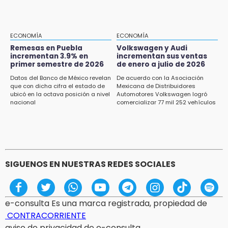
15:13
Armenta confirma apertura de siete nuevas
Casas Carmen Serdán
ECONOMÍA
ECONOMÍA
Remesas en Puebla
Volkswagen y Audi
incrementan 3.9% en
incrementan sus ventas
15:12
primer semestre de 2026
de enero a julio de 2026
Puebla vibrará con una noche de fútbol,
béisbol y basquetbol
Datos del Banco de México revelan
De acuerdo con la Asociación
que con dicha cifra el estado de
Mexicana de Distribuidores
ubicó en la octava posición a nivel
Automotores Volkswagen logró
14:54
nacional
comercializar 77 mil 252 vehículos
Padres denuncian presunto hallazgo de
droga en telesecundaria de Chicontla
SIGUENOS EN NUESTRAS REDES SOCIALES
e-consulta Es una marca registrada, propiedad de
CONTRACORRIENTE
aviso de privacidad de e-consulta