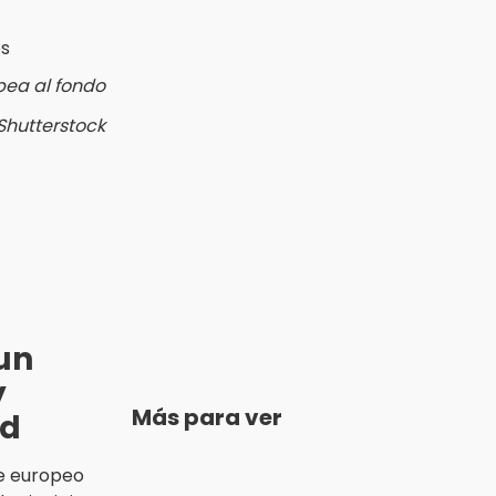
pea al fondo
 Shutterstock
un
y
Más para ver
ad
te europeo