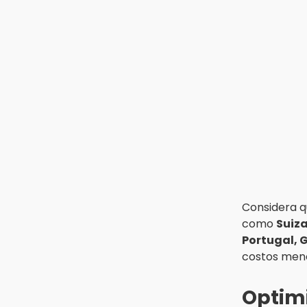
Rastro de Atlixco descarta
clembuterol y alerta por
mataderos clandestinos
15:03
Cholula estrena agenda cultural
con siete actividades
15:01
Gobierno de Puebla respaldará
Concejo Municipal de Acatlán si
avala Congreso
14:56
Regístrate a la clase gratuita de
Considera q
ballet con Elisa Carrillo en
como
Suiz
Puebla
Portugal, G
costos men
14:43
Conductor de Atencingo resulta
lesionado al volcar en
Optimi
libramiento de Tepeojuma