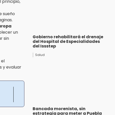
principio,
e sueño
aginas.
uropa
ablecer un
Gobierno rehabilitará el drenaje
r sin
del Hospital de Especialidades
del Issstep
Salud
 el
s y evaluar
Bancada morenista, sin
estrategia para meter a Puebla