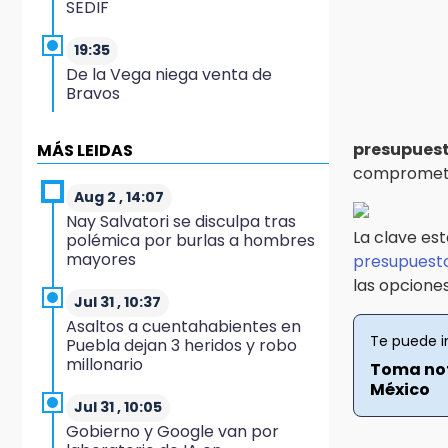
SEDIF
19:35
De la Vega niega venta de
Bravos
19:34
presupuest
MÁS LEIDAS
Desalojan a dos comerciantes
comprometer
en Valsequillo por invasión en
zona de Conagua
Aug 2 , 14:07
Nay Salvatori se disculpa tras
La clave es
polémica por burlas a hombres
19:18
mayores
presupuesto
Bancada morenista, sin
estrategia para meter a Puebla
las opcione
en Ley de Egresos 2027
Jul 31 , 10:37
Asaltos a cuentahabientes en
Te puede i
Puebla dejan 3 heridos y robo
18:54
millonario
Toma not
Gobierno rehabilitará el drenaje
México
del Hospital de Especialidades
del Issstep
Jul 31 , 10:05
Gobierno y Google van por