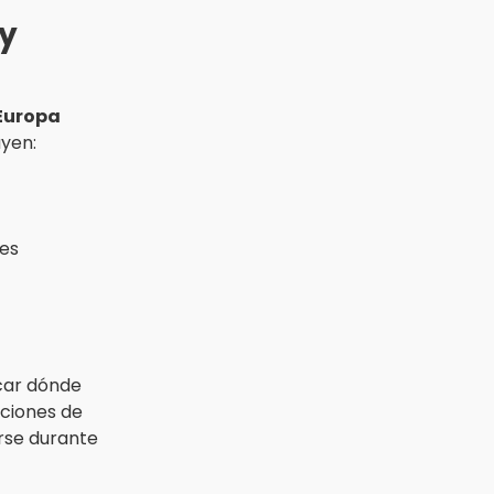
 y
 Europa
uyen:
les
icar dónde
caciones de
erse durante