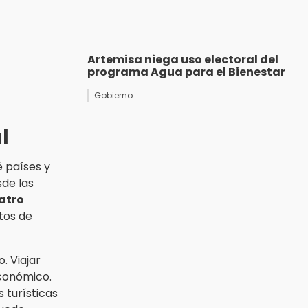
Artemisa niega uso electoral del
programa Agua para el Bienestar
Gobierno
l
é países y
sde las
uatro
tos de
. Viajar
económico.
s turísticas