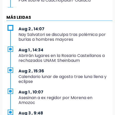
PGR sobre la Cuacnopalan-Oaxaca
19:04
Directora de Orquesta Symphonia UDLAP
MÁS LEIDAS
dirige agrupaciones de talla internacional
Aug 2 , 14:07
18:14
Nay Salvatori se disculpa tras polémica por
EE. UU. Sub-20 avanza a la final de
burlas a hombres mayores
CONCACAF
Aug 1 , 14:34
17:50
Abrirán lugares en la Rosario Castellanos a
Van 17 denuncias por delitos ambientales,
rechazados UNAM: Sheinbaum
pero no hay detenidos por incendios
Aug 2 , 15:36
17:01
Calendario lunar de agosto trae luna llena y
Vecinos de Atlixco-Metepec denuncian
eclipse
inseguridad en caminos alternos por obra
carretera
Aug 1 , 10:07
Asesinan a ex regidor por Morena en
16:52
Amozoc
Vacían negocio de ropa en Tehuacán;
pérdidas superan los 100 mil pesos
Aug 3 , 9:48