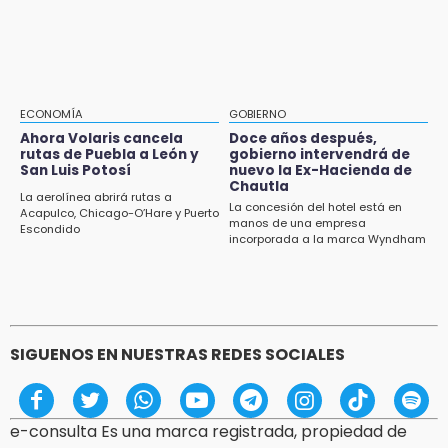
Falla convocatoria de inconformes de
Acatlán durante gira de Armenta en Chila
13:48
Estado de México llevará su cultura al
Festival Cervantino 2026
ECONOMÍA
GOBIERNO
Ahora Volaris cancela
Doce años después,
13:26
rutas de Puebla a León y
gobierno intervendrá de
San Luis Potosí
nuevo la Ex-Hacienda de
Ya instalan más de 2 mil luces para fiestas
Chautla
patrias en el Centro Histórico
La aerolínea abrirá rutas a
La concesión del hotel está en
Acapulco, Chicago-O’Hare y Puerto
manos de una empresa
Escondido
12:55
incorporada a la marca Wyndham
Aranza López, la poblana que tocó la gloria
SIGUENOS EN NUESTRAS REDES SOCIALES
e-consulta Es una marca registrada, propiedad de