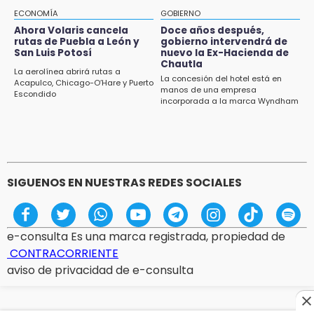
14:06
ECONOMÍA
GOBIERNO
Piden ayuda en Chignahuapan para
Ahora Volaris cancela
Doce años después,
rutas de Puebla a León y
gobierno intervendrá de
identificar a hombre hospitalizado
San Luis Potosí
nuevo la Ex-Hacienda de
Chautla
14:03
La aerolínea abrirá rutas a
La concesión del hotel está en
Acapulco, Chicago-O’Hare y Puerto
IBERO Puebla abre sus puertas con la
manos de una empresa
Escondido
primera edición de FLIP
incorporada a la marca Wyndham
13:59
Puebla, segundo nacional con tasa más alta
de muertes por diabetes
SIGUENOS EN NUESTRAS REDES SOCIALES
e-consulta Es una marca registrada, propiedad de
CONTRACORRIENTE
aviso de privacidad de e-consulta