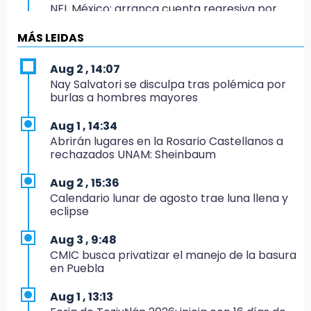
NFL México: arranca cuenta regresiva por
boletos
MÁS LEIDAS
20:03
Sophie Cunningham, la figura que encendió la
Aug 2 , 14:07
WNBA
Nay Salvatori se disculpa tras polémica por
burlas a hombres mayores
19:11
En Tehuacán cercaron a víctimas mortales
Aug 1 , 14:34
de accidentes
Abrirán lugares en la Rosario Castellanos a
rechazados UNAM: Sheinbaum
19:07
Evidenciaron presunta patrulla clonada de la
Aug 2 , 15:36
PGR sobre la Cuacnopalan-Oaxaca
Calendario lunar de agosto trae luna llena y
eclipse
19:04
Directora de Orquesta Symphonia UDLAP
Aug 3 , 9:48
dirige agrupaciones de talla internacional
CMIC busca privatizar el manejo de la basura
en Puebla
18:14
EE. UU. Sub-20 avanza a la final de
Aug 1 , 13:13
CONCACAF