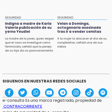
Rommel, reo que murió en San Miguel, sufrió
un infarto: SSP
11:11
SEGURIDAD
SEGURIDAD
Tragedia en Tehuacán; adolescente fallece
Indigna a madre de Karla
Velan a Dominga,
al ser arrollado en ciclovía
Valeria publicación de su
octogenaria asesinada
yerno Yeudiel
tras ir a vender cemitas
11:04
La madre de la joven, quien exigen
A la mujer la atacaron el día de su
que el caso se investigue como
cumpleaños, señaló una de sus
Puebla será sede del festival "Cuenta Sueños"
feminicidio, señaló que la pareja
nietas
de narración oral
de su hija dio un posicionamiento
en redes
10:51
México Canta: Puebla queda fuera pese a
lograr 470 registros
SIGUENOS EN NUESTRAS REDES SOCIALES
e-consulta Es una marca registrada, propiedad de
CONTRACORRIENTE