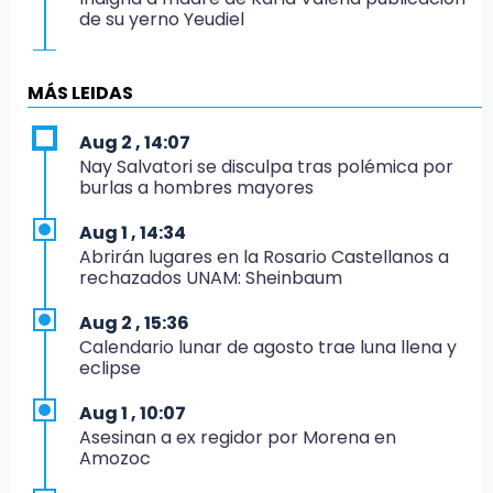
de su yerno Yeudiel
15:19
Clausuran locales del mercado de
MÁS LEIDAS
Huauchinango; locatarios exigen soluciones
Aug 2 , 14:07
14:55
Nay Salvatori se disculpa tras polémica por
Escuelas de Molcaxac y Tehuitzingo anuncian
burlas a hombres mayores
inscripciones 2026-2027
Aug 1 , 14:34
14:49
Abrirán lugares en la Rosario Castellanos a
Basura da mala imagen a la feria de San
rechazados UNAM: Sheinbaum
Salvador El Seco
Aug 2 , 15:36
14:36
Calendario lunar de agosto trae luna llena y
Inician las finales del Campeonato Nacional
eclipse
Infantil, Juvenil y de Escaramuzas Puebla
2026
Aug 1 , 10:07
Asesinan a ex regidor por Morena en
14:32
Amozoc
Sheinbaum destaca reducción de inflación
anual de 3.12 % en julio