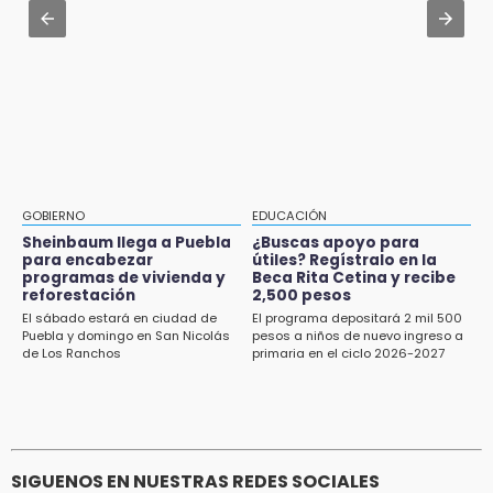
y Aquixtla; decomisan 330 m³ de madera
16:13
Aug 2 , 10:42
Cabildo de Acatlán rechaza propuesta de
Cartonería da vida a la gastronomía en
nuevo secretario general de la alcaldesa
desfile de mojigangas de Atlixco 2026
16:05
Doce años después, gobierno intervendrá de
nuevo la Ex-Hacienda de Chautla
16:01
GOBIERNO
EDUCACIÓN
¡El Lobo Mexicano está de vuelta!
Sheinbaum llega a Puebla
¿Buscas apoyo para
para encabezar
útiles? Regístralo en la
programas de vivienda y
Beca Rita Cetina y recibe
15:49
reforestación
2,500 pesos
Indigna a madre de Karla Valeria publicación
El sábado estará en ciudad de
El programa depositará 2 mil 500
de su yerno Yeudiel
Puebla y domingo en San Nicolás
pesos a niños de nuevo ingreso a
de Los Ranchos
primaria en el ciclo 2026-2027
SIGUENOS EN NUESTRAS REDES SOCIALES