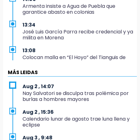
Armenta insiste a Agua de Puebla que
garantice abasto en colonias
13:34
José Luis García Parra recibe credencial y ya
milita en Morena
13:08
Colocan malla en “El Hoyo” del Tianguis de
Texmelucan por presunto mandato judicial
MÁS LEIDAS
12:02
¡México cierra con oro en natación artística!
Aug 2 , 14:07
Nay Salvatori se disculpa tras polémica por
11:24
burlas a hombres mayores
Morena suspende derechos partidistas de
Nayeli Salvatori y Graciela Palomares
Aug 2 , 15:36
Calendario lunar de agosto trae luna llena y
10:49
eclipse
Denuncian ola de robos y falta de patrullaje
en San Baltazar Campeche
Aug 3 , 9:48