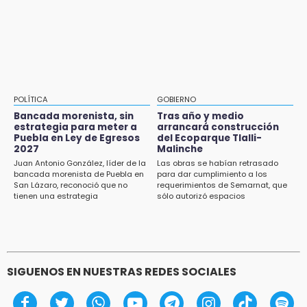
Grupo armado asalta gasera en San Andrés
frío en Puebla
Cholula
15:21
Texmelucan contará con más de 500
cámaras de videovigilancia
15:08
POLÍTICA
GOBIERNO
Huitzilan de Serdán espera hasta 30 mil
Bancada morenista, sin
Tras año y medio
visitantes en feria
estrategia para meter a
arrancará construcción
Puebla en Ley de Egresos
del Ecoparque Tlalli-
2027
Malinche
15:07
Juan Antonio González, líder de la
Las obras se habían retrasado
Rastro de Atlixco descarta clembuterol y
bancada morenista de Puebla en
para dar cumplimiento a los
alerta por mataderos clandestinos
San Lázaro, reconoció que no
requerimientos de Semarnat, que
tienen una estrategia
sólo autorizó espacios
ecoturísticos
15:03
Cholula estrena agenda cultural con siete
actividades
SIGUENOS EN NUESTRAS REDES SOCIALES