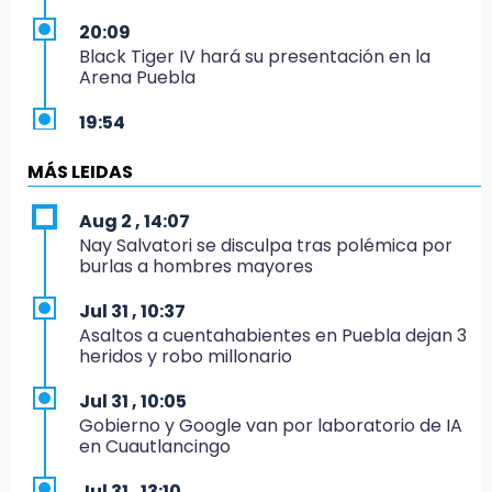
20:09
Black Tiger IV hará su presentación en la
Arena Puebla
19:54
Investigación de ASE a Tlatehui y Cuautle no
es politiquería, es por posible desfalco al
MÁS LEIDAS
erario
Aug 2 , 14:07
19:45
Nay Salvatori se disculpa tras polémica por
Estado invertirá en unidades médicas del
burlas a hombres mayores
IMSS-Bienestar y el SEDIF
Jul 31 , 10:37
19:35
Asaltos a cuentahabientes en Puebla dejan 3
De la Vega niega venta de Bravos
heridos y robo millonario
19:34
Jul 31 , 10:05
Desalojan a dos comerciantes en Valsequillo
Gobierno y Google van por laboratorio de IA
por invasión en zona de Conagua
en Cuautlancingo
19:18
Jul 31 , 13:10