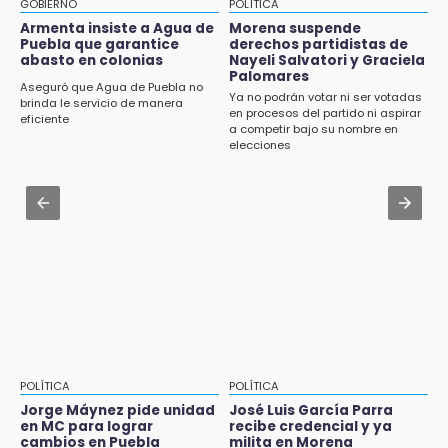
CDH pide a Palomares y Nay Salvatori no
GOBIERNO
POLÍTICA
estigmatizar a adultos mayores
Armenta insiste a Agua de
Morena suspende
8:21
Puebla que garantice
derechos partidistas de
¡México vuelve a los Olímpicos!
abasto en colonias
Nayeli Salvatori y Graciela
Aug 2 , 10:42
Palomares
Cartonería da vida a la gastronomía en
Aseguró que Agua de Puebla no
Ya no podrán votar ni ser votadas
desfile de mojigangas de Atlixco 2026
brinda le servicio de manera
en procesos del partido ni aspirar
eficiente
a competir bajo su nombre en
Aug 2 , 12:04
elecciones
Gas LP baja en Puebla, aprovecha el precio
esta semana
Aug 3 , 18:05
Gobierno busca nuevos vuelos para
aeropuerto; 4 de los 12 nuevos peligran
POLÍTICA
POLÍTICA
Jorge Máynez pide unidad
José Luis García Parra
en MC para lograr
recibe credencial y ya
cambios en Puebla
milita en Morena