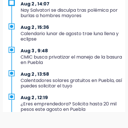
17:24
Aug 2 , 14:07
El Quintalero: la panadería de Izúcar que
Nay Salvatori se disculpa tras polémica por
elabora pan de conejo para Santo Domingo
burlas a hombres mayores
17:20
Aug 2 , 15:36
Conductora se estampa contra vivienda y
Calendario lunar de agosto trae luna llena y
mata a trabajador en Tehuacán
eclipse
17:18
Aug 3 , 9:48
Advierten sanciones por estacionarse en
CMIC busca privatizar el manejo de la basura
avenida de Tlatlauquitepec
en Puebla
17:15
Aug 2 , 13:58
Profeco suspende Cimera Gym Club en
Calentadores solares gratuitos en Puebla, así
Cholula tras detectar cinco irregularidades
puedes solicitar el tuyo
16:51
Aug 2 , 12:19
Recuperan espacios deportivos en La
¿Eres emprendedora? Solicita hasta 20 mil
Libertad
pesos este agosto en Puebla
16:45
Aug 2 , 12:34
Sheinbaum entrega tarjetas de Pensión
Alumnos de la AMIZ Puebla son forzados a