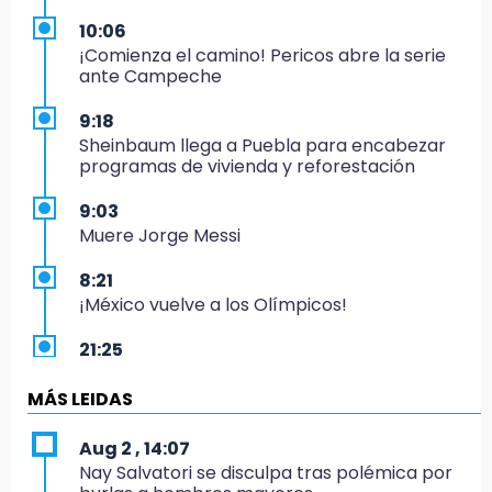
10:06
¡Comienza el camino! Pericos abre la serie
ante Campeche
9:18
Sheinbaum llega a Puebla para encabezar
programas de vivienda y reforestación
9:03
Muere Jorge Messi
8:21
¡México vuelve a los Olímpicos!
21:25
México se queda con la plata
MÁS LEIDAS
20:35
NFL México: arranca cuenta regresiva por
Aug 2 , 14:07
boletos
Nay Salvatori se disculpa tras polémica por