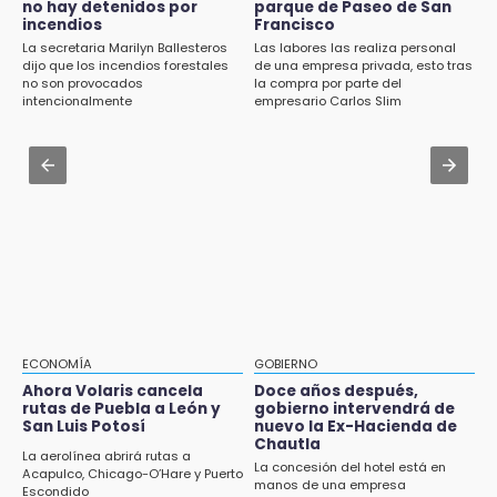
Escuelas de Molcaxac y Tehuitzingo anuncian
no hay detenidos por
parque de Paseo de San
inscripciones 2026-2027
incendios
Francisco
Aug 1 , 17:15
La secretaria Marilyn Ballesteros
Las labores las realiza personal
Costó $403 mil rehabilitar accesos de
dijo que los incendios forestales
de una empresa privada, esto tras
14:49
Traumatología y Ortopedia del IMSS
no son provocados
la compra por parte del
Basura da mala imagen a la feria de San
intencionalmente
empresario Carlos Slim
Salvador El Seco
Aug 1 , 11:48
Huejotzingo tiene nuevo secretario de
14:36
Seguridad Ciudadana: llega otro marino al
Inician las finales del Campeonato Nacional
cargo
Infantil, Juvenil y de Escaramuzas Puebla
2026
Aug 2 , 10:09
Regresan los arrancones a Puebla pese a
14:32
operativos de autoridades
Sheinbaum destaca reducción de inflación
anual de 3.12 % en julio
14:18
ECONOMÍA
GOBIERNO
Cañeros de Atencingo siguen sin recibir
Ahora Volaris cancela
Doce años después,
rutas de Puebla a León y
gobierno intervendrá de
pagos tras concluir la zafra
San Luis Potosí
nuevo la Ex-Hacienda de
Chautla
14:06
La aerolínea abrirá rutas a
La concesión del hotel está en
Acapulco, Chicago-O’Hare y Puerto
Piden ayuda en Chignahuapan para
manos de una empresa
Escondido