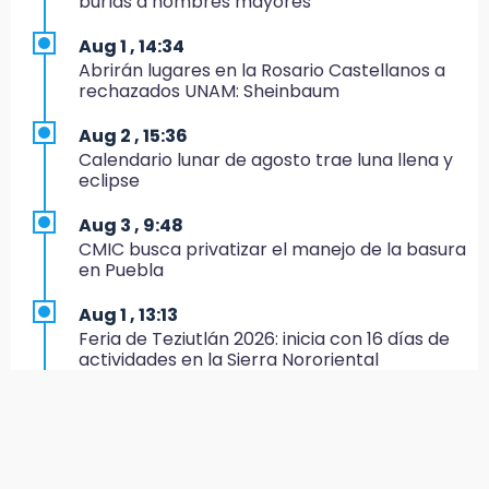
burlas a hombres mayores
20:03
Sophie Cunningham, la figura que encendió la
Aug 1 , 14:34
WNBA
Abrirán lugares en la Rosario Castellanos a
rechazados UNAM: Sheinbaum
19:11
En Tehuacán cercaron a víctimas mortales
Aug 2 , 15:36
de accidentes
Calendario lunar de agosto trae luna llena y
eclipse
19:07
Evidenciaron presunta patrulla clonada de la
Aug 3 , 9:48
PGR sobre la Cuacnopalan-Oaxaca
CMIC busca privatizar el manejo de la basura
en Puebla
19:04
Directora de Orquesta Symphonia UDLAP
Aug 1 , 13:13
dirige agrupaciones de talla internacional
Feria de Teziutlán 2026: inicia con 16 días de
actividades en la Sierra Nororiental
18:14
EE. UU. Sub-20 avanza a la final de
Aug 2 , 13:58
CONCACAF
Calentadores solares gratuitos en Puebla, así
puedes solicitar el tuyo
17:50
Van 17 denuncias por delitos ambientales,