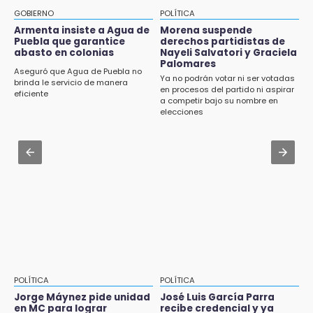
Muere Jorge Messi
CDH pide a Palomares y Nay Salvatori no
GOBIERNO
POLÍTICA
estigmatizar a adultos mayores
Armenta insiste a Agua de
Morena suspende
8:21
Puebla que garantice
derechos partidistas de
¡México vuelve a los Olímpicos!
abasto en colonias
Nayeli Salvatori y Graciela
Aug 2 , 10:42
Palomares
Cartonería da vida a la gastronomía en
Aseguró que Agua de Puebla no
Ya no podrán votar ni ser votadas
desfile de mojigangas de Atlixco 2026
brinda le servicio de manera
en procesos del partido ni aspirar
eficiente
a competir bajo su nombre en
Aug 2 , 12:04
elecciones
Gas LP baja en Puebla, aprovecha el precio
esta semana
Aug 3 , 18:05
Gobierno busca nuevos vuelos para
aeropuerto; 4 de los 12 nuevos peligran
POLÍTICA
POLÍTICA
Jorge Máynez pide unidad
José Luis García Parra
en MC para lograr
recibe credencial y ya