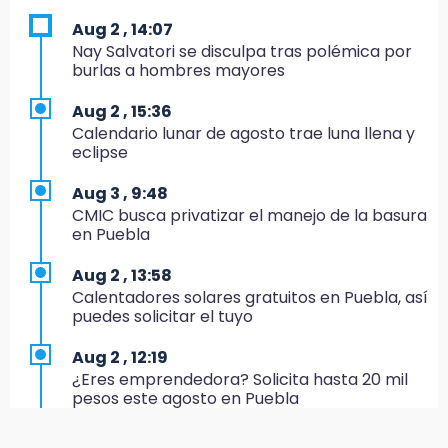
17:24
Aug 2 , 14:07
El Quintalero: la panadería de Izúcar que
Nay Salvatori se disculpa tras polémica por
elabora pan de conejo para Santo Domingo
burlas a hombres mayores
17:20
Aug 2 , 15:36
Conductora se estampa contra vivienda y
Calendario lunar de agosto trae luna llena y
mata a trabajador en Tehuacán
eclipse
17:18
Aug 3 , 9:48
Advierten sanciones por estacionarse en
CMIC busca privatizar el manejo de la basura
avenida de Tlatlauquitepec
en Puebla
17:15
Aug 2 , 13:58
Profeco suspende Cimera Gym Club en
Calentadores solares gratuitos en Puebla, así
Cholula tras detectar cinco irregularidades
puedes solicitar el tuyo
16:51
Aug 2 , 12:19
Recuperan espacios deportivos en La
¿Eres emprendedora? Solicita hasta 20 mil
Libertad
pesos este agosto en Puebla
16:45
Aug 2 , 12:34