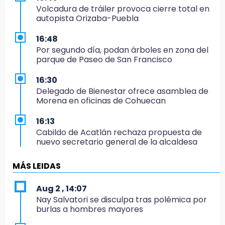
Volcadura de tráiler provoca cierre total en
autopista Orizaba-Puebla
16:48
Por segundo día, podan árboles en zona del
parque de Paseo de San Francisco
16:30
Delegado de Bienestar ofrece asamblea de
Morena en oficinas de Cohuecan
16:13
Cabildo de Acatlán rechaza propuesta de
nuevo secretario general de la alcaldesa
16:05
MÁS LEIDAS
Doce años después, gobierno intervendrá de
nuevo la Ex-Hacienda de Chautla
Aug 2 , 14:07
Nay Salvatori se disculpa tras polémica por
16:01
burlas a hombres mayores
¡El Lobo Mexicano está de vuelta!