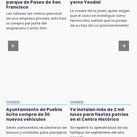
parque de Paseo de San
yerno Yeudiel
¿Buscas apoyo para útiles? Regístralo en la
eléctricas en Tehuacán
Francisco
Beca Rita Cetina y recibe 2,500 pesos
La madre de la joven, quien exigen
Las labores las realiza personal
que el caso se investigue como
Aug 1 , 15:59
de una empresa privada, esto tras
feminicidio, señaló que la pareja
12:07
la compra por parte del
Muere hermano del alcalde durante
de su hija dio un posicionamiento
Profeco clausura Cimera Gym Club, de Club
empresario Carlos Slim
maniobras en carretera de Tlaxco
en redes
Alpha, en San Pedro Cholula
Aug 1 , 14:04
12:06
Protección Civil dictaminó seguro el mástil de
Toma precauciones por lluvias fuertes en
Los Voladores de Papantla en Izúcar de
Puebla este fin de semana
Matamoros tras 24 de julio
11:47
¿Vas a remodelar? Infonavit te presta hasta
71 mil pesos en 2026
11:43
CIUDAD
CIUDAD
Icatep abre 6 cursos desde 600 pesos:
checa fechas y cómo inscribirte
Ayuntamiento de Puebla
Ya instalan más de 2 mil
licita compra de 30
luces para fiestas patrias
nuevos vehículos
en el Centro Histórico
11:34
Choque de autobús vs tráiler en autopista
Serán camionetas recolectoras de
Se repetirá la operatividad de los
basura y unidades para pasajeros
festejos de septiembre del año
Tlaxco-Tejocotal deja 20 heridos