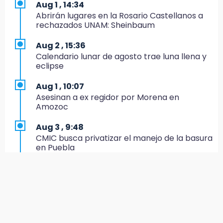
Aug 1 , 14:34
15:49
Abrirán lugares en la Rosario Castellanos a
Indigna a madre de Karla Valeria publicación
rechazados UNAM: Sheinbaum
de su yerno Yeudiel
Aug 2 , 15:36
15:19
Calendario lunar de agosto trae luna llena y
Clausuran locales del mercado de
eclipse
Huauchinango; locatarios exigen soluciones
Aug 1 , 10:07
14:55
Asesinan a ex regidor por Morena en
Escuelas de Molcaxac y Tehuitzingo anuncian
Amozoc
inscripciones 2026-2027
Aug 3 , 9:48
14:49
CMIC busca privatizar el manejo de la basura
Basura da mala imagen a la feria de San
en Puebla
Salvador El Seco
Aug 1 , 13:13
14:36
Feria de Teziutlán 2026: inicia con 16 días de
Inician las finales del Campeonato Nacional
actividades en la Sierra Nororiental
Infantil, Juvenil y de Escaramuzas Puebla
2026
Jul 31 , 17:16
¿Se va? Real Madrid anunció que no igualaran